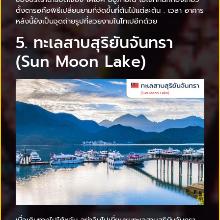
ตั้งตารอคือพิธีเปลี่ยนยามที่จัดขึ้นที่ต้นไม้แต่ละต้น . เวลา อาคาร
หลังนี้ยังเป็นจุดถ่ายรูปที่สวยงามในไทเปอีกด้วย
5. ทะเลสาบสุริยันจันทรา
(Sun Moon Lake)
เมื่อเดินทางไปไต้หวัน อย่าลืมไปเยี่ยมชมทะเลสาบสุริยันจันทรา