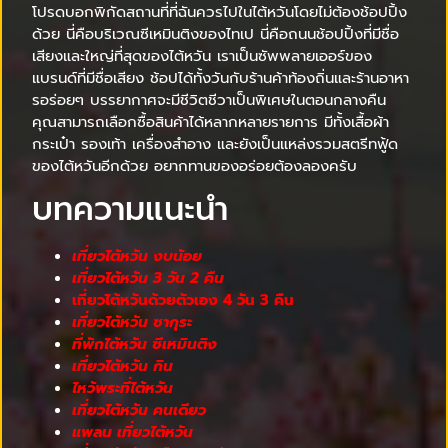
โปรดบอกพิกัดสถานที่ที่ฉันควรไปในไต้หวันโดยไม่ต้องช้อปปิ้ง
ด้วย นี่คือบริเวณซีเหมินติงของไทเป นี่คือถนนช้อปปิ้งที่มีชื่อ
เสียงและใหญ่ที่สุดของไต้หวัน เราเป็นซัพพลายเออร์ของ
แบรนด์ที่มีชื่อเสียง ช้อปได้ทั้งวันกับร้านค้าท้องถิ่นและร้านอาหา
รอร่อยๆ บรรยากาศจะมีชีวิตชีวาเป็นพิเศษในตอนกลางคืน
คุณสามารถเลือกซื้อสินค้าได้หลากหลายรายการ มีทั้งเสื้อผ้า
กระเป๋า รองเท้า เครื่องสำอาง และยังเป็นแหล่งรวมสตรีทฟู้ด
ของไต้หวันอีกด้วย อยากทานของอร่อยต้องลองครับ
บทความแนะนำ
เที่ยวไต้หวัน งบน้อย
เที่ยวไต้หวัน 3 วัน 2 คืน
เที่ยวไต้หวันด้วยตัวเอง 4 วัน 3 คืน
เที่ยวไต้หวัน ซากุระ
ที่พักไต้หวัน ซีเหมินติง
เที่ยวไต้หวัน กิน
ไหว้พระที่ไต้หวัน
เที่ยวไต้หวัน คนเดียว
แพลน เที่ยวไต้หวัน