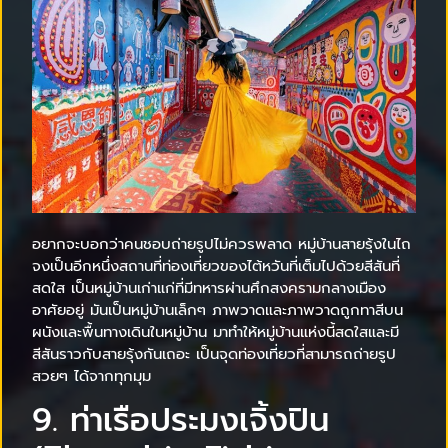
อยากจะบอกว่าคนชอบถ่ายรูปไม่ควรพลาด หมู่บ้านสายรุ้งในไถ
จงเป็นอีกหนึ่งสถานที่ท่องเที่ยวของไต้หวันที่เต็มไปด้วยสีสันที่
สดใส เป็นหมู่บ้านเก่าแก่ที่มีทหารผ่านศึกสงครามกลางเมือง
อาศัยอยู่ มันเป็นหมู่บ้านเล็กๆ ภาพวาดและภาพวาดถูกทาสีบน
ผนังและพื้นทางเดินในหมู่บ้าน มาทำให้หมู่บ้านแห่งนี้สดใสและมี
สีสันราวกับสายรุ้งกันเถอะ เป็นจุดท่องเที่ยวที่สามารถถ่ายรูป
สวยๆ ได้จากทุกมุม
9. ท่าเรือประมงเจิ้งปิน