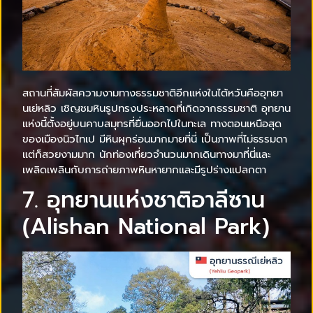
สถานที่สัมผัสความงามทางธรรมชาติอีกแห่งในไต้หวันคืออุทยา
นเย่หลิว เชิญชมหินรูปทรงประหลาดที่เกิดจากธรรมชาติ อุทยาน
แห่งนี้ตั้งอยู่บนคาบสมุทรที่ยื่นออกไปในทะเล ทางตอนเหนือสุด
ของเมืองนิวไทเป มีหินผุกร่อนมากมายที่นี่ เป็นภาพที่ไม่ธรรมดา
แต่ก็สวยงามมาก นักท่องเที่ยวจำนวนมากเดินทางมาที่นี่และ
เพลิดเพลินกับการถ่ายภาพหินหายากและมีรูปร่างแปลกตา
7. อุทยานแห่งชาติอาลีซาน
(Alishan National Park)