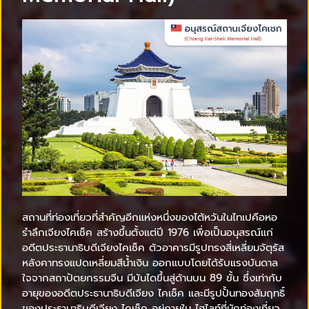
สถานที่ท่องเที่ยวที่สำคัญอีกแห่งหนึ่งของไต้หวันในไทเปคือหอ
รำลึกเจียงไคเช็ค สร้างขึ้นตั้งแต่ปี 1976 เพื่อเป็นอนุสรณ์แก่
อดีตประธานาธิบดีเจียงไคเช็ค ตัวอาคารมีรูปทรงสี่เหลี่ยมจัตุรัส
หลังคาทรงแปดเหลี่ยมสีน้ำเงิน ออกแบบโดยได้รับแรงบันดาล
ใจจากสถาปัตยกรรมจีน มีบันไดขึ้นสู่ด้านบน 89 ขั้น ซึ่งเท่ากับ
อายุของอดีตประธานาธิบดีเจียง ไคเช็ค และมีรูปปั้นทองสัมฤทธิ์
ของประธานาธิบดีเจียง ไคเช็ค อยู่ภายใน ไฮไลท์ที่นักท่องเที่ยว