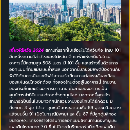
เที่ยวไต้หวัน 2024
สถานที่แรกที่ไปเยือนในไต้หวันคือ ไทเป 101
อีกหนึ่งสถานที่สำคัญของไต้หวัน ตึกระฟ้าแห่งหนึ่งในไทเป
อาคารนี้มีความสูง 508 เมตร มี 101 ชั้น และสร้างขึ้นด้วยการ
ออกแบบที่ทันสมัยและล้ำสมัย นอกจากนี้เรายังมีลิฟต์ป้องกันภัย
พิบัติด้านการบินและลิฟต์ความเร็วที่ทนทานต่อแรงสั่นสะเทือน
ของแผ่นดินไหวอีกด้วย ทั้งสองร้านตั้งอยู่ในอาคารนี้ ร้านขาย
ของที่ระลึกและร้านอาหารมากมาย ชั้นล่างของอาคารเป็น
ศูนย์การค้าที่มีแบรนด์จากทั่วทุกมุมโลก นอกจากนี้คุณยัง
สามารถปีนขึ้นไปชมทิวทัศน์ที่สวยงามของไทเปได้อีกด้วย มี
ทั้งหมด 3 จุด ได้แก่ จุดชมวิวกระจกบนชั้น 89 จุดชมวิวกลาง
แจ้งบนชั้น 91 (ปิดในกรณีมีพายุ) และชั้น 87 ที่มีลูกตุ้มสีทอง
ขนาดใหญ่ โครงสร้างได้รับการออกแบบให้ทนทานต่อพายุและ
แผ่นดินไหวขนาด 7.0 ขึ้นไปในระดับริกเตอร์ เมื่อเกิดแผ่นดิน