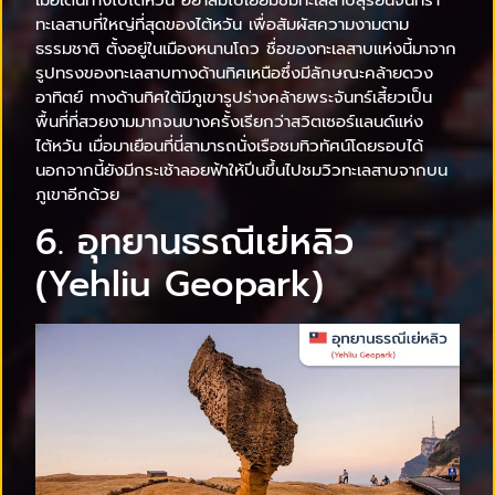
ทะเลสาบที่ใหญ่ที่สุดของไต้หวัน เพื่อสัมผัสความงามตาม
ธรรมชาติ ตั้งอยู่ในเมืองหนานโถว ชื่อของทะเลสาบแห่งนี้มาจาก
รูปทรงของทะเลสาบทางด้านทิศเหนือซึ่งมีลักษณะคล้ายดวง
อาทิตย์ ทางด้านทิศใต้มีภูเขารูปร่างคล้ายพระจันทร์เสี้ยวเป็น
พื้นที่ที่สวยงามมากจนบางครั้งเรียกว่าสวิตเซอร์แลนด์แห่ง
ไต้หวัน เมื่อมาเยือนที่นี่สามารถนั่งเรือชมทิวทัศน์โดยรอบได้
นอกจากนี้ยังมีกระเช้าลอยฟ้าให้ปีนขึ้นไปชมวิวทะเลสาบจากบน
ภูเขาอีกด้วย
6. อุทยานธรณีเย่หลิว
(Yehliu Geopark)